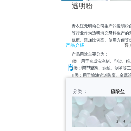
透明粉
青衣江元明粉公司生产的透明粉
等行业作为透明填充母料生产的
低廉、添加比例高、使用方便等
产品介绍
客
产品用途主要分为：
Ⅰ类：用于合成洗涤剂、印染、
产品规格
Ⅱ类：用于玻璃、造纸、制革等
Ⅲ类：用于输油管道防腐、金属
分类 ：
硫酸盐
CAS：
7757-82-6
化学式：
Na
S0
2
4