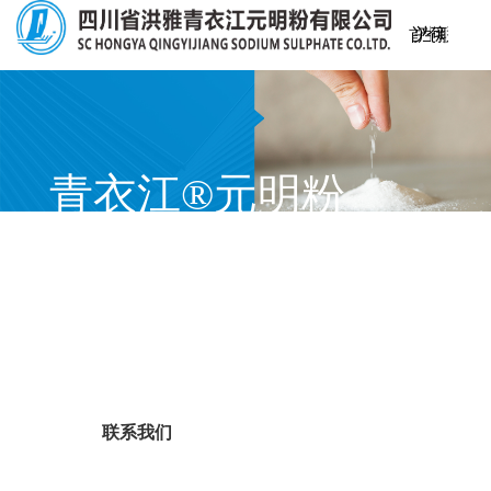
首
关
产
生
仓
可
新
联
页
于
品
产
储
持
闻
系
我
中
工
物
续
资
我
青衣江®元明粉
们
心
艺
流
发
讯
们
纯度高、白度好、质量稳定，应用广泛
展
联系我们