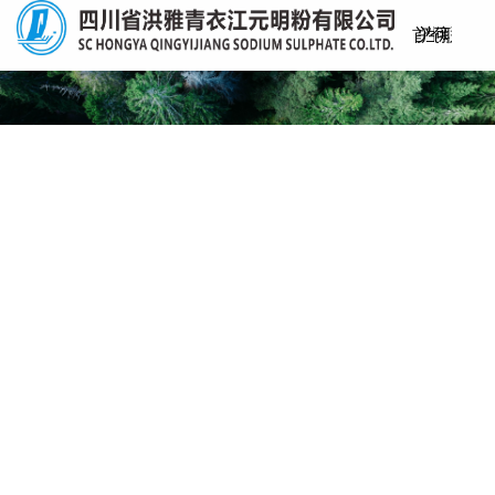
首
关
产
生
仓
可
新
联
页
于
品
产
储
持
闻
系
我
中
工
物
续
资
我
致力于质
们
心
艺
流
发
讯
们
展