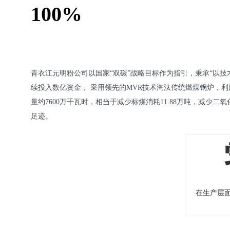
100%
青衣江元明粉公司以国家“双碳”战略目标作为指引，秉承“以技
续投入数亿资金， 采用领先的MVR技术淘汰传统燃煤锅炉，
量约7600万千瓦时，相当于减少标煤消耗11.88万吨，减少
足迹。
在生产层