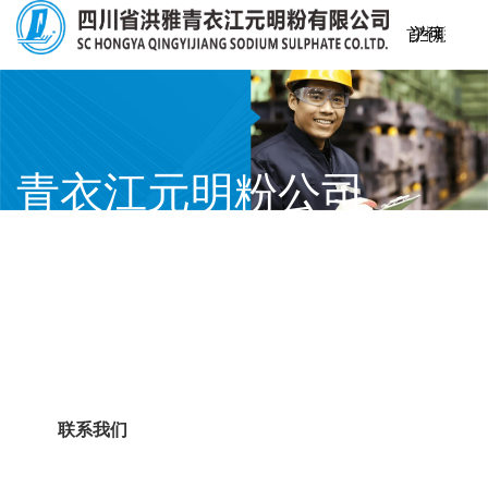
首
关
产
生
仓
可
新
联
页
于
品
产
储
持
闻
系
我
中
工
物
续
资
我
青衣江元明粉公司
们
心
艺
流
发
讯
们
您值得信赖的元明粉全系列产品供应商伙伴
展
联系我们