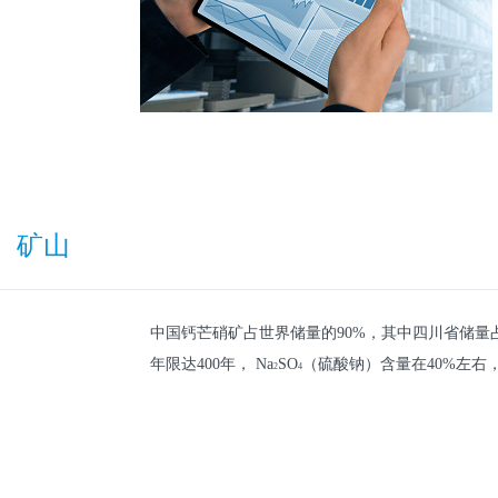
矿山
中国钙芒硝矿占世界储量的90%，其中四川省储量
年限达400年，
Na
SO
（硫酸钠）含量在40%左
2
4