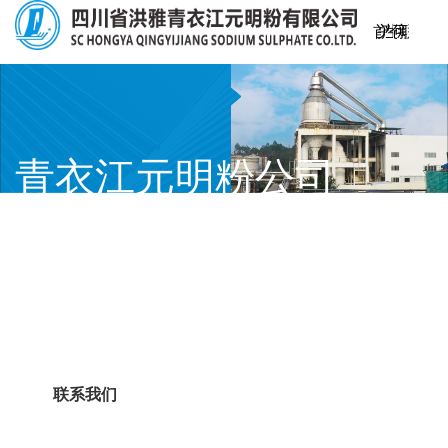
首
关
产
生
仓
可
新
联
页
于
品
产
储
持
闻
系
我
中
工
物
续
资
我
青衣江元明粉公司
们
心
艺
流
发
讯
们
精选芒硝原矿石，创新元明粉生产工艺
展
联系我们