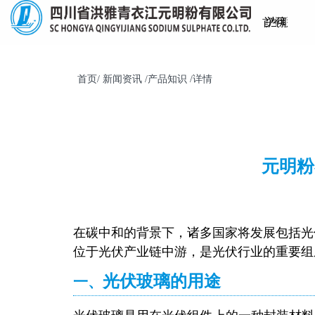
首
关
产
生
仓
可
新
联
页
于
品
产
储
持
闻
系
首页/ 新闻资讯 /产品知识 /详情
我
中
工
物
续
资
我
们
心
艺
流
发
讯
们
元明粉
展
在碳中和的背景下，诸多国家将发展包括光
位于光伏产业链中游，是光伏行业的重要组
光伏玻璃的用途
一、