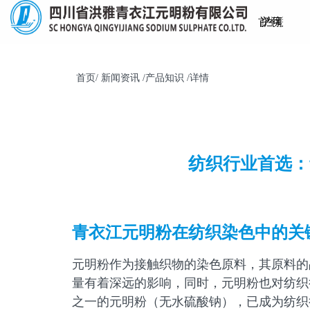
首
关
产
生
仓
可
新
联
页
于
品
产
储
持
闻
系
首页/ 新闻资讯 /产品知识 /详情
我
中
工
物
续
资
我
们
心
艺
流
发
讯
们
纺织行业首选：
展
青衣江元明粉在纺织染色中的关
元明粉作为接触织物的染色原料，其原料的
量有着深远的影响，同时，元明粉也对纺织
之一的元明粉（无水硫酸钠），已成为纺织